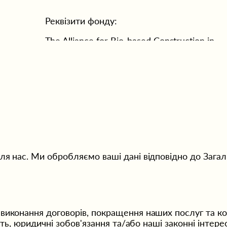
Реквізити фонду: 
The Alliance for Bio-based Construction in 
Ukraine
IBAN: NL65 ABNA 0147 4717 88
Адреса: 
Bous de Jongpark 20, 2283 TH, Rijswijk, The 
Netherlands  
я нас. Ми обробляємо ваші дані відповідно до Загал
Торгово-промислова палата: KVK nr. 
95171835 
Контактні дані:  
иконання договорів, покращення наших послуг та ком
ть, юридичні зобов'язання та/або наші законні інтере