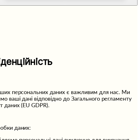
денційність
аших персональних даних є важливим для нас. Ми 
о ваші дані відповідно до Загального регламенту 
т даних (EU GDPR).
обки даних:
ляємо персональні дані виключно для виконання 