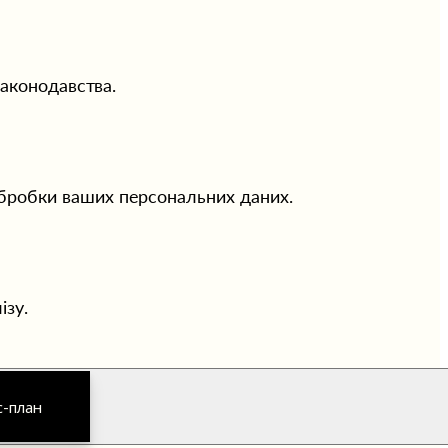
законодавства.
обробки ваших персональних даних.
зу. 
с-план