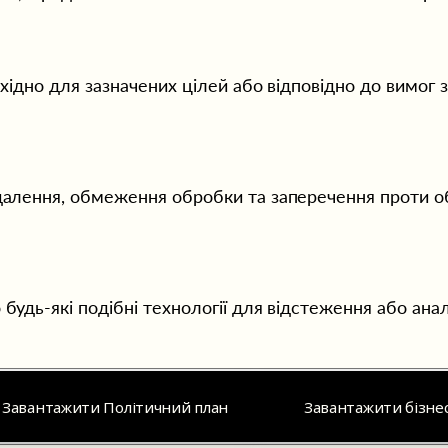
Електронна пошта: 
mikedeveria@strawbuilding.eu
Телефон: +31 (0) 627354419  
бхідно для зазначених цілей або відповідно до вимог 
Відповідає за контент: 
Mike Devéria, Chairman
идалення, обмеження обробки та заперечення проти 
Всі права захищені
удь-які подібні технології для відстеження або аналі
Завантажити Політичний план
Завантажити бізне