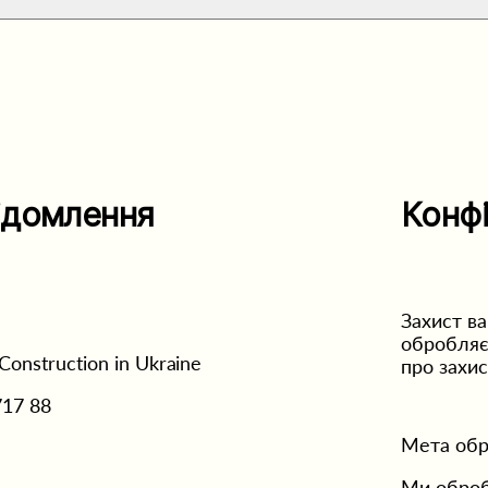
ідомлення
Конфі
Захист в
обробляєм
 Construction in Ukraine
про захис
717 88
Мета обр
Ми оброб